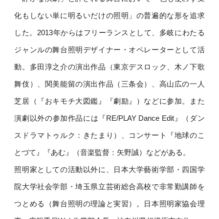
化もしない単に明るいだけの照明」の普遍的な形を追求
した。2013年からはフリーランスとして、多岐にわたる
ジャンルの舞台照明デザイナー・オペレーターとして活
動。多田淳之介の演出作品（東京デスロック、木ノ下歌
舞伎）、関美能留の演出作品（三条会）、高山広の一人
芝居（『おキモチ大図鑑』『劇励』）などに参加。また
演劇以外の参加作品には『RE/PLAY Dance Edit』（ダン
スドラマトゥルク：きたまり）、コンサート『地球のこ
とづて』『あむ』（音楽監督：矢野誠）などがある。
照明家としての活動以外に、日本大学藝術学部・四国学
院大学社会学部・埼玉県立芸術総合高校で非常勤講師を
つとめる（舞台照明の理論と実習）。日本照明家協会理