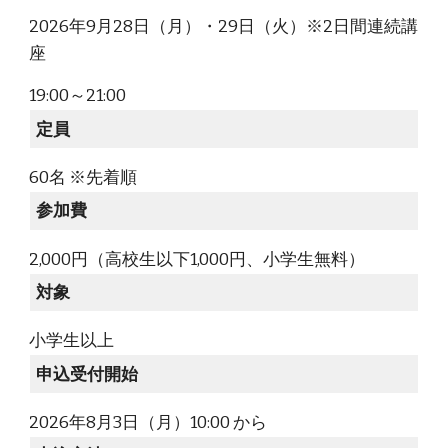
202
6
年
9
月
28
日（
月
）・
29
日（
火
）※2日間連続講
座
19:00～21:00
定員
6
0名 ※
先着順
参加費
2,000円（高校生以下1,000円、小学生無料）
対象
小学生以上
申込受付開始
202
6
年8月
3
日（
月
）10:00 から