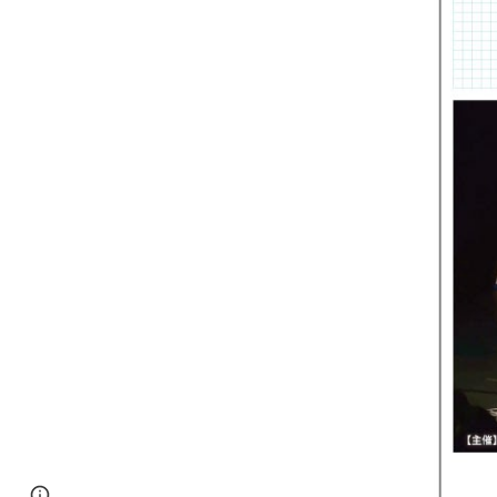
Page
Report abuse