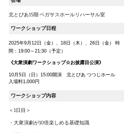
会場
北とぴあ15階 ペガサスホールリハーサル室
ワークショップ日程
202
5
年9月
12
日（
金
）、
18
日（
木
）、
26
日（
金
） 時
間：1
9
:
0
0～2
1
:
3
0（予定）
《大衆演劇ワークショップ☆お披露目公演》
10月
5
日（
日
）15:00開演 北とぴあ つつじホール
入場料1,000円
ワークショップ内容
＜1日目＞
・大衆演劇が10倍楽しめる基礎知識