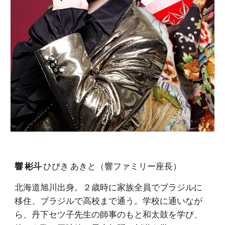
響 彬斗
ひびき あきと（響ファミリー座長）
北海道旭川出身。２歳時に家族全員でブラジルに
移住、ブラジルで高校まで通う。学校に通いなが
ら、丹下セツ子先生の師事のもと和太鼓を学び、