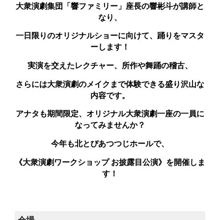
大衆演劇集団「響ファミリー」座長の響彬斗が講師と
なり、
一
日
限りのオリジナルショーに向けて、踊りをマスタ
ーします！
実演を交えたレクチャー、所作や舞踊の稽古、
さらには大衆演劇のメイクまで体験できる盛り沢山な
内容です。
アナタも期間限定、オリジナル大衆演劇一座の一員に
なってみませんか？
今年
も
北とぴあつつじホールで、
《大衆演劇ワークショップ お披露目公演》を開催しま
す！